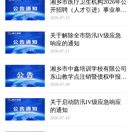
湘乡市医疗卫生机构2026年公
开招聘（人才引进）事业单位
专业技术人员体检情况、取消
2026-07-23
招聘岗位计划及考察公告（第
二批）
关于解除全市防汛IV级应急
响应的通知
2026-07-21
湘乡市中鑫培训学校有限公司
东山教学点注销暨债权申报公
告
2026-07-20
关于启动防汛IV级应急响应
的通知
2026-07-19