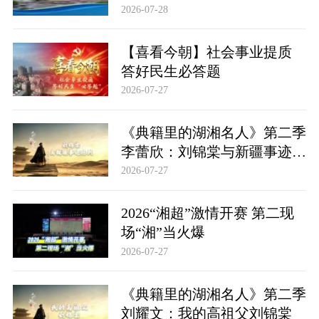
聘
2026-07-28
【喜看今朝】社会事业提质
答好民生必答题
2026-07-27
《典籍里的湖湘名人》第二季
李蕾欣：刘锦棠与新疆事迹陈
列
2026-07-27
2026“湘超”激情开赛 第二现
场“湘”当火爆
2026-07-27
《典籍里的湖湘名人》第二季
刘耀文：我的高祖父刘锦棠