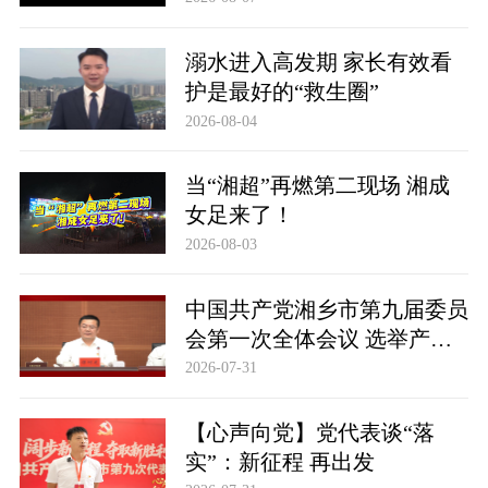
溺水进入高发期 家长有效看
护是最好的“救生圈”
2026-08-04
当“湘超”再燃第二现场 湘成
女足来了！
2026-08-03
中国共产党湘乡市第九届委员
会第一次全体会议 选举产生
新一届市委领导班子 市委书
2026-07-31
记谭何龙郑重表态
【心声向党】党代表谈“落
实”：新征程 再出发