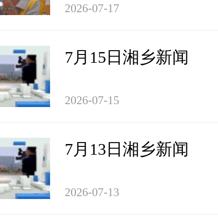
2026-07-17
7月15日湘乡新闻
2026-07-15
7月13日湘乡新闻
2026-07-13