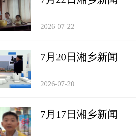
2026-07-22
7月20日湘乡新闻
2026-07-20
7月17日湘乡新闻