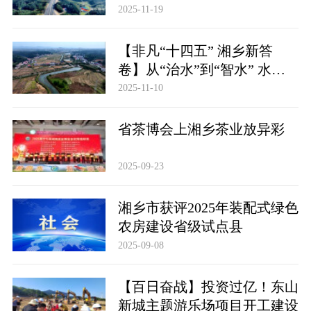
强市建设跑出加速度
2025-11-19
【非凡“十四五” 湘乡新答
卷】从“治水”到“智水” 水利
五年攻坚绘就水清安澜新图景
2025-11-10
省茶博会上湘乡茶业放异彩
2025-09-23
湘乡市获评2025年装配式绿色
农房建设省级试点县
2025-09-08
【百日奋战】投资过亿！东山
新城主题游乐场项目开工建设