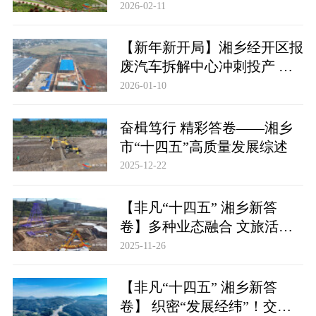
飘海外
2026-02-11
【新年新开局】湘乡经开区报
废汽车拆解中心冲刺投产 绿
色循环产业再添动力
2026-01-10
奋楫笃行 精彩答卷——湘乡
市“十四五”高质量发展综述
2025-12-22
【非凡“十四五” 湘乡新答
卷】多种业态融合 文旅活力
满格
2025-11-26
【非凡“十四五” 湘乡新答
卷】 织密“发展经纬”！交通