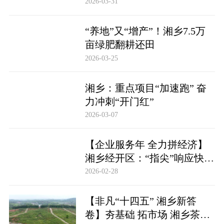
2026-03-31
“养地”又“增产”！湘乡7.5万
亩绿肥翻耕还田
2026-03-25
湘乡：重点项目“加速跑” 奋
力冲刺“开门红”
2026-03-07
【企业服务年 全力拼经济】
湘乡经开区：“指尖”响应快一
步 为企服务深一度
2026-02-28
【非凡“十四五” 湘乡新答
卷】夯基础 拓市场 湘乡茶香