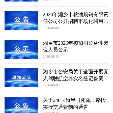
布及成绩复查公告
2026年湘乡市粮油购销有限责
任公司公开招聘市场化聘用工
作人员笔试成绩公布及成绩复
2026-08-04
查公告
湘乡市2026年拟招用公益性岗
位人员公示
2026-08-03
湘乡市公安局关于全面开展无
人驾驶航空器实名登记备案工
作的通告
2026-08-03
关于240国道半封闭施工路段
实行交通管制的通告