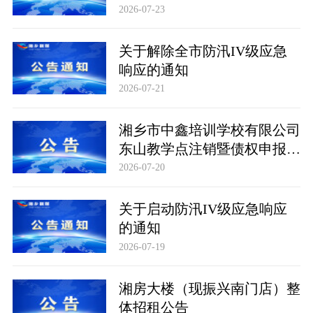
专业技术人员体检情况、取消
2026-07-23
招聘岗位计划及考察公告（第
二批）
关于解除全市防汛IV级应急
响应的通知
2026-07-21
湘乡市中鑫培训学校有限公司
东山教学点注销暨债权申报公
告
2026-07-20
关于启动防汛IV级应急响应
的通知
2026-07-19
湘房大楼（现振兴南门店）整
体招租公告