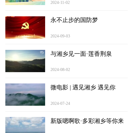
“电力湘军”出海开新篇
2024-11-02
永不止步的国防梦
2024-09-03
与湘乡见一面·莲香荆泉
2024-08-02
微电影 | 遇见湘乡 遇见你
2024-07-24
新版嗯啊歌·多彩湘乡等你来