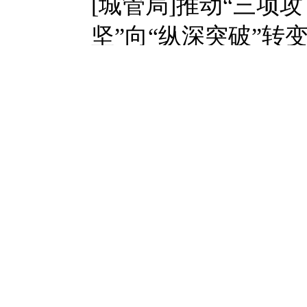
[城管局]推动“三项攻
坚”向“纵深突破”转
2026-07-31
[交通运输局]开展专
净化客运市场
2026-07-31
［优居中心］大手牵
页
时政要闻
社
筑安全网