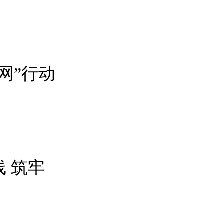
网”行动
线 筑牢