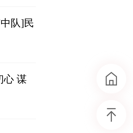
中队]民
初心 谋