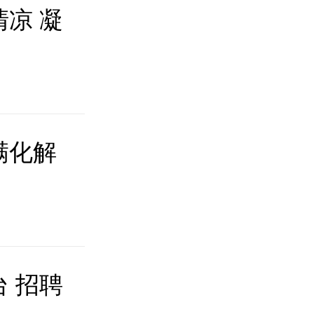
清凉 凝
满化解
台 招聘