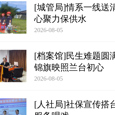
[城管局]情系一线送
心聚力保供水
2026-08-05
[档案馆]民生难题圆
锦旗映照兰台初心
2026-08-05
[人社局]社保宣传搭