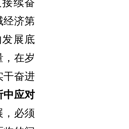
人接续奋
域经济第
的发展底
量，在岁
实干奋进
析中应对
展，必须