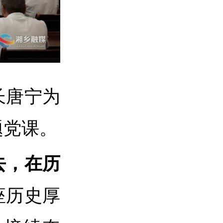
长唐宁为
题党课。
去，在历
座历史厚