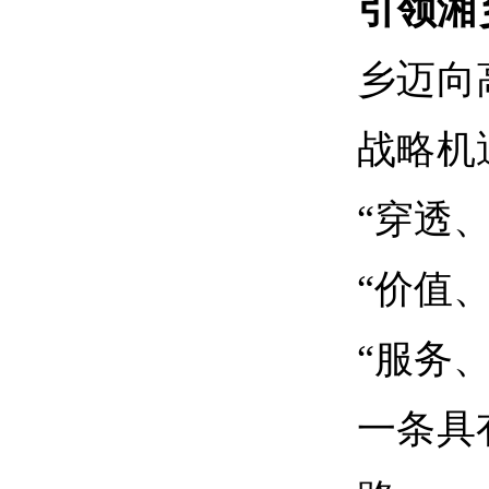
引领湘
乡迈向
战略机
“穿透
“价值
“服务
一条具