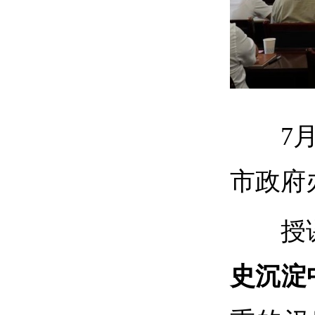
7
市政府
授
史沉淀