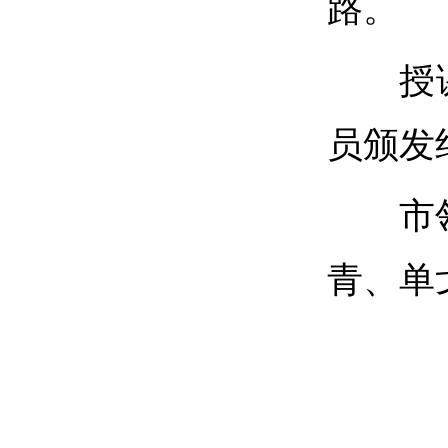
路。
授
员颁发
市
青、单