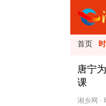
首页
唐宁
课
湘乡网 ·