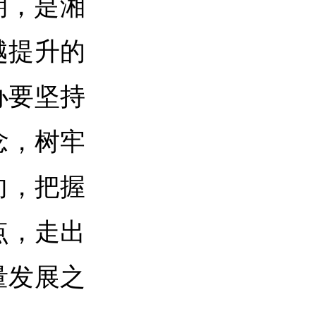
期，是湘
越提升的
办要坚持
念，树牢
向，把握
点，走出
量发展之