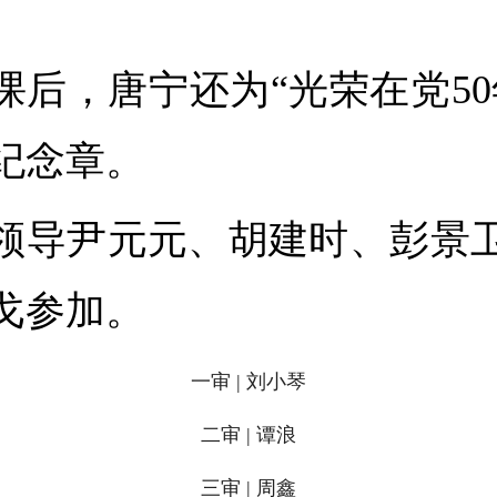
课后，唐宁还为“光荣在党50
纪念章。
领导尹元元、胡建时、彭景
戈参加。
一审 | 刘小琴
二审 | 谭浪
三审 | 周鑫