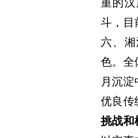
重的汉
斗，目
六、湘
色。全
月沉淀
优良传
挑战和