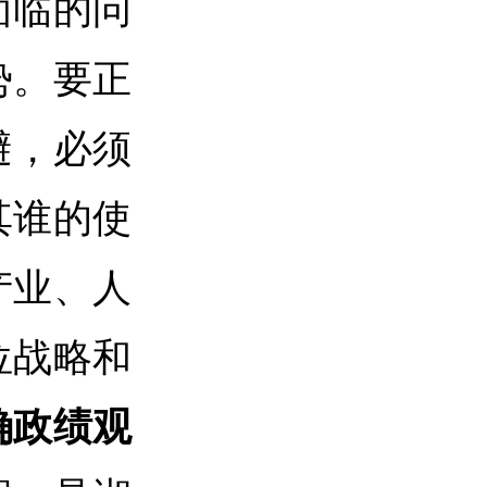
面临的问
势。要正
避，必须
其谁的使
产业、人
位战略和
确政绩观