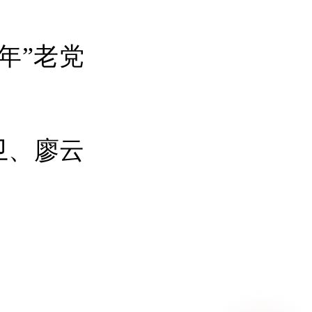
年”老党
卫、廖云