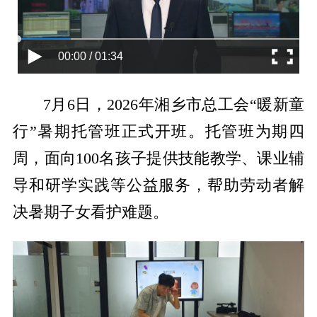
00:00 / 01:34
7
月
6
日，
2026
年湘乡市总工会
“暖新童
行”暑期托管班正式开班。托管班为期四
周，面向
100
名孩子提供技能教学、课业辅
导和研学实践等公益服务，帮助劳动者解
决暑期子女看护难题。