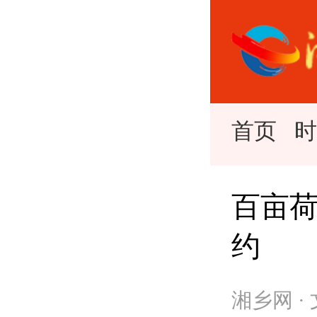
首页
百亩荷
约
湘乡网 ·