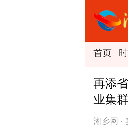
首页
再添省
业集
湘乡网 ·