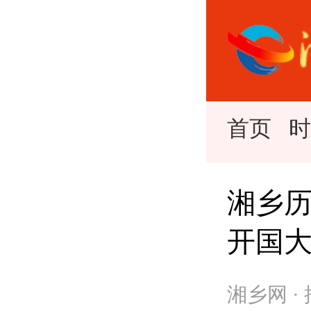
首页
湘乡历
开国
湘乡网 ·