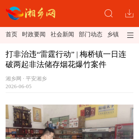
首页
时政要闻
社会新闻
部门动态
乡镇新闻
打非治违“雷霆行动” | 梅桥镇一日连
破两起非法储存烟花爆竹案件
湘乡网 · 平安湘乡
2026-06-05