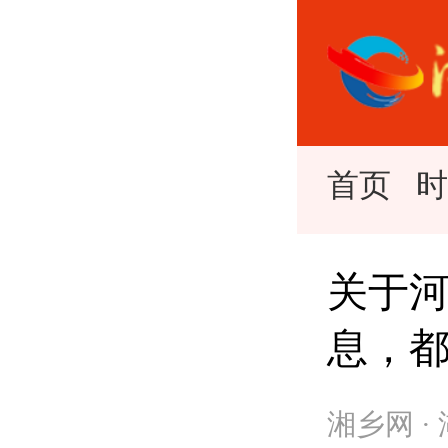
首页
关于
息，都是
湘乡网 ·