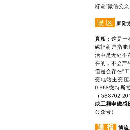
辟谣”微信公众
误 区
家附
真相：
这是一
磁辐射是指能
活中是无处不
在的，不会产
但是会存在“
工
变电站主变压
0.868微
（GB8702-
或工频电磁感
公众号）
通 报
博流