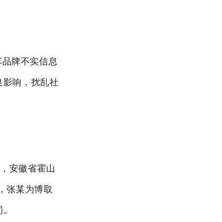
车品牌不实信息
良影响，扰乱社
震，安徽省霍山
，张某为博取
罚。