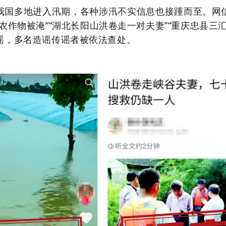
我国多地进入汛期，各种涉汛不实信息也接踵而至。网
农作物被淹”“湖北长阳山洪卷走一对夫妻”“重庆忠县三
谣，多名造谣传谣者被依法查处。