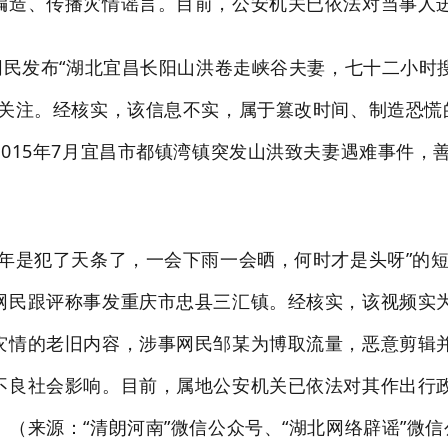
编造、传播灾情谣言。目前，公安机关已依法对当事人
有网民发布“湖北宜昌长阳山洪卷走峡谷夫妻，七十二小时
发关注。经核实，该信息不实，属于篡改时间、制造恐慌
015年7月宜昌市
都镇湾镇
突发山洪致夫妻遇难事件，
今年是犯了天条了，一会下雨一会晒，何时才是头呀”的
网民跟评称事发重庆市忠县三汇镇。经核实，该视频实为2
灾情的老旧内容，涉事网民邹某为博取流量，恶意剪辑
不良社会影响。目前，属地公安机关已依法对其作出行
（来源：“清朗河南”微信公众号、“湖北网络辟谣”微信