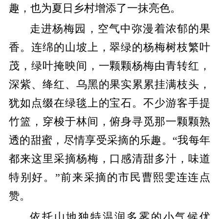
趣，也为夏日乡村增添了一抹亮色。
走进杨梅园，空气中弥漫着浓郁的果
香。连绵的山坡上，翠绿的杨梅树枝繁叶
茂，绿叶掩映间，一颗颗杨梅由青转红，
深紫、绛红、乌黑的果实累累挂满枝头，
犹如点缀在绿毯上的宝石。不少游客手提
竹篮，穿梭于林间，俯身寻觅那一颗颗熟
透的甜蜜，尽情享受采摘的乐趣
。
“我每年
都来这里采摘杨梅，口感清甜多汁，味道
特别好。”前来采摘的市民曹熙雯连连点
赞。
依托山地独特温润多雾的小气候优