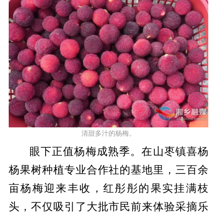
清甜多汁的杨梅。
眼下正值杨梅成熟季。在山枣镇喜杨
杨果树种植专业合作社的基地里，三百余
亩杨梅迎来丰收，红彤彤的果实挂满枝
头，不仅吸引了大批市民前来体验采摘乐