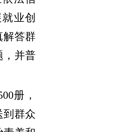
展就业创
真解答群
题，并普
00册，
送到群众