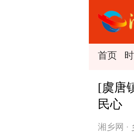
首页
[虞唐
民心
湘乡网 ·