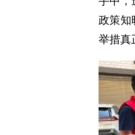
手中，
政策知
举措真