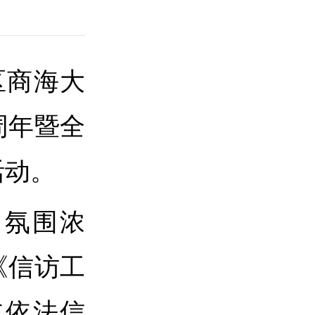
区商海大
周年暨全
活动。
，氛围浓
《信访工
立依法信