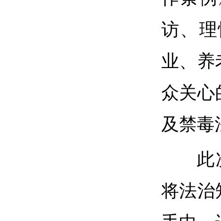
访、理
业、养
众关心
及禁毒
此
将法治