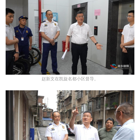
赵新文在凯旋名都小区督导。