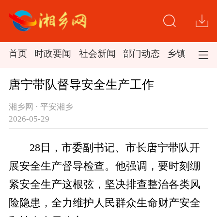
首页
时政要闻
社会新闻
部门动态
乡镇新闻
唐宁带队督导安全生产工作
湘乡网 · 平安湘乡
2026-05-29
28日，市委副书记、市长唐宁带队开
展安全生产督导检查。他强调，要时刻绷
紧安全生产这根弦，坚决排查整治各类风
险隐患，全力维护人民群众生命财产安全