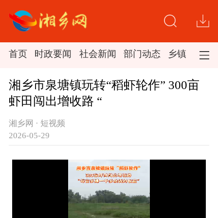
首页
时政要闻
社会新闻
部门动态
乡镇新闻
湘乡市泉塘镇玩转“稻虾轮作” 300亩
虾田闯出增收路 “
湘乡网 · 短视频
2026-05-29