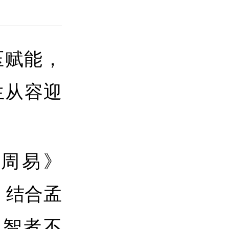
压赋能，
生从容迎
周易》
，结合孟
，智者不