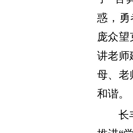
惑，勇
庞众望
讲老师
母、老
和谐。
长