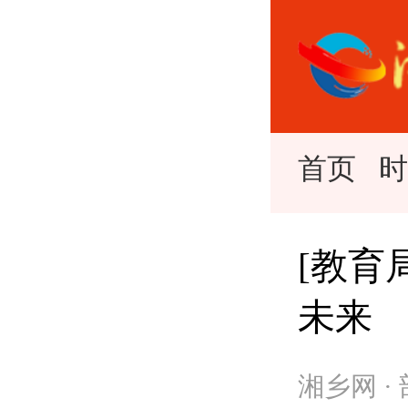
首页
[教育
未来
湘乡网 ·