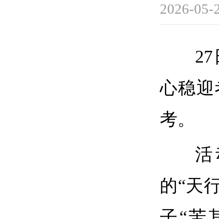
2026-05-
2
心稳迎
考。
活
的“天
子“苦