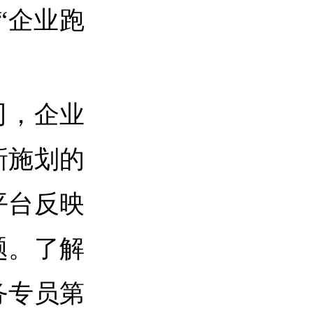
“企业跑
司，企业
新施划的
平台反映
题。
了解
务专员第