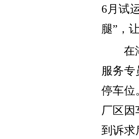
6
月试
腿”，
在
服务专
停车位
厂区
因
到诉求