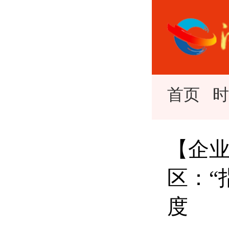
首页
【企业
区：“
度