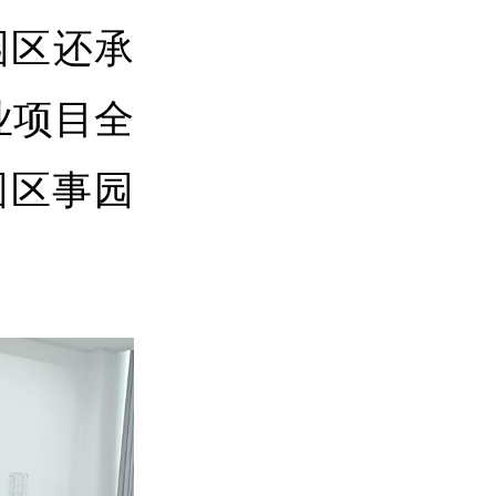
园区还承
业项目全
园区事园