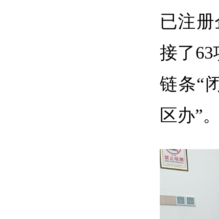
已注册
接了
63
链条
“
区办”