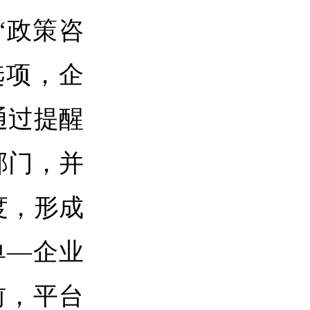
“政策咨
选项，企
通过提醒
部门，并
度，形成
单—企业
前，平台