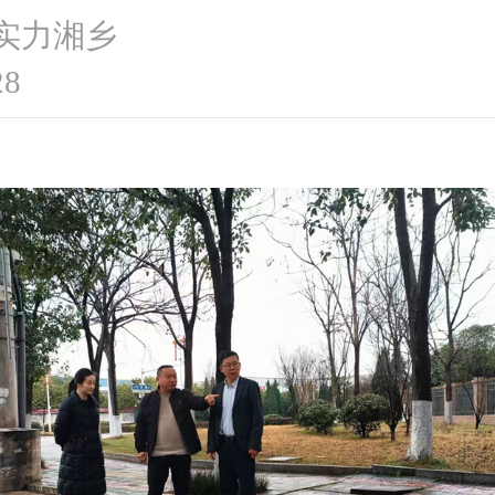
 实力湘乡
28