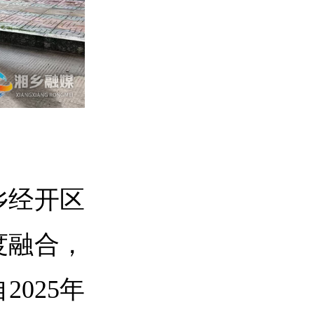
乡经开区
度融合，
自
2025
年