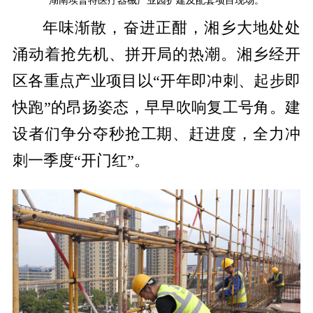
湖南埃普特医疗器械产业园扩建及配套项目现场。
年味渐散，奋进正酣，湘乡大地处处
涌动着抢先机、拼开局的热潮。湘乡经开
区各重点产业项目以“开年即冲刺、起步即
快跑”的昂扬姿态，早早吹响复工号角。建
设者们争分夺秒抢工期、赶进度，全力冲
刺一季度“开门红”。