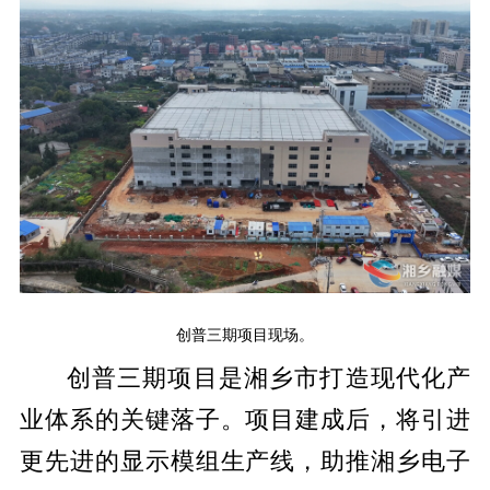
创普三期项目现场。
创普三期项目
是湘乡市打造现代化产
业体系的关键落子。
项目建成后，将引进
更先进的显示模组生产线，助推湘乡电子