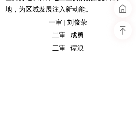
地，为区域发展注入新动能。
一审 | 刘俊荣
二审 | 成勇
三审 | 谭浪
副总编辑 | 周鑫
总编辑 | 易绚梅
作者：樊洛 陈树理
责编：谭力彰
来源：湘乡市融媒体中心
首页
时政要闻
社会新闻
版权作品，未经授权严禁转载。经授权后，转载须注明
来源、原标题、著作者名，不得变更核心内容。
部门动态
乡镇新闻
视频新闻