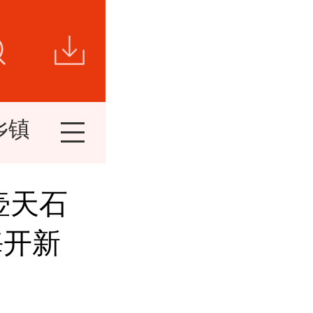
乡镇新闻
视频新闻
短视频
精
壶天石
海开新