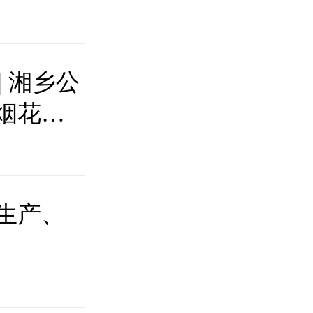
| 湘乡公
烟花爆
生产、