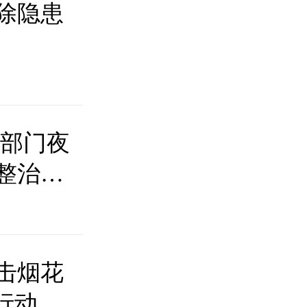
除隐患
多部门夜
整治行
击烟花
行动