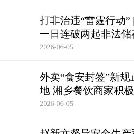
打非治违“雷霆行动” 
一日连破两起非法储
爆竹案件
2026-06-05
外卖“食安封签”新规
地 湘乡餐饮商家积
2026-06-05
赵新文督导安全生产