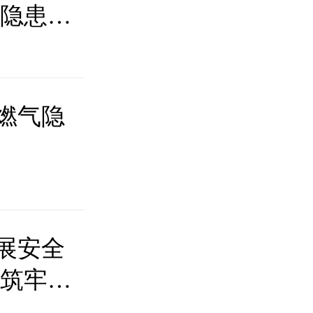
查隐患筑
燃气隐
展安全
 筑牢行