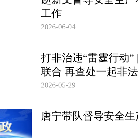
工作
2026-06-04
打非治违“雷霆行动” 
联合 再查处一起非
花爆竹案
2026-05-29
唐宁带队督导安全生