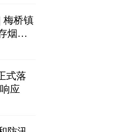
| 梅桥镇
存烟花
正式落
极响应
和防汛