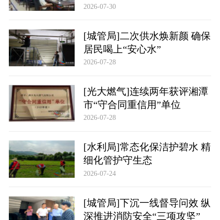
2026-07-30
[城管局]二次供水焕新颜 确保
居民喝上“安心水”
2026-07-28
[光大燃气]连续两年获评湘潭
市“守合同重信用”单位
2026-07-28
[水利局]常态化保洁护碧水 精
细化管护守生态
2026-07-24
[城管局]下沉一线督导问效 纵
深推进消防安全“三项攻坚”