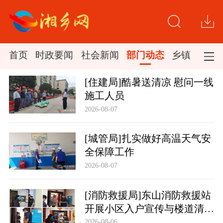
首页
时政要闻
社会新闻
部门动态
乡镇新闻
[住建局]酷暑送清凉 慰问一线
施工人员
2026-08-07
[城管局]扎实做好高温天气安
全保障工作
2026-08-07
[消防救援局]东山消防救援站
开展小区入户宣传与楼道清理
行动
2026-08-06