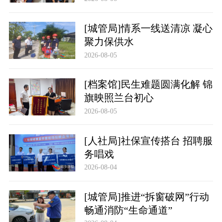
[城管局]情系一线送清凉 凝心
聚力保供水
2026-08-05
[档案馆]民生难题圆满化解 锦
旗映照兰台初心
2026-08-05
[人社局]社保宣传搭台 招聘服
务唱戏
2026-08-04
[城管局]推进“拆窗破网”行动
畅通消防“生命通道”