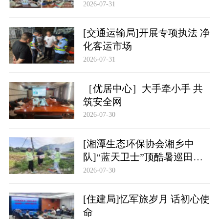
2026-07-31
[交通运输局]开展专项执法 净
化客运市场
2026-07-31
［优居中心］大手牵小手 共
筑安全网
2026-07-30
[湘潭生态环保协会湘乡中
队]“蓝天卫士”顶酷暑巡田护
绿
2026-07-30
[住建局]忆军旅岁月 话初心使
命