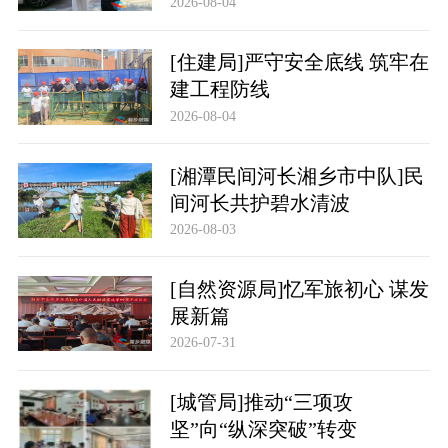
2026-08-04
[住建局]严守安全底线 筑牢在
建工程防线
2026-08-04
[湘潭民间河长湘乡市中队]民
间河长共护碧水清波
2026-08-03
[自然资源局]忆军旅初心 谋发
展新篇
2026-07-31
[城管局]推动“三项攻
坚”向“纵深突破”转变