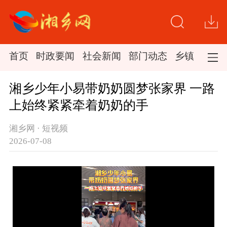
首页
时政要闻
社会新闻
部门动态
乡镇新闻
湘乡少年小易带奶奶圆梦张家界 一路
上始终紧紧牵着奶奶的手
湘乡网 · 短视频
2026-07-08