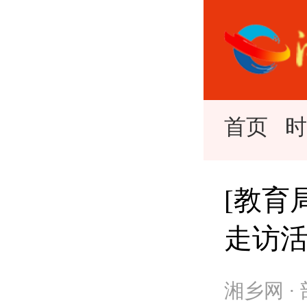
首页
[教育
走访
湘乡网 ·