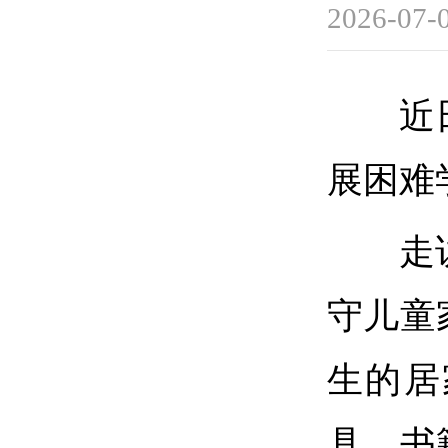
2026-07-
近
展困难
走
守儿童
生的居
具、书