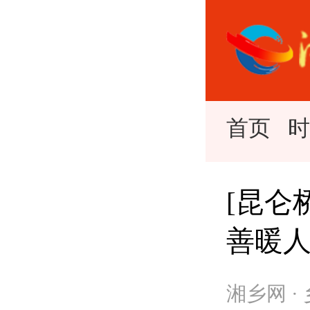
首页
[昆仑
善暖
湘乡网 ·