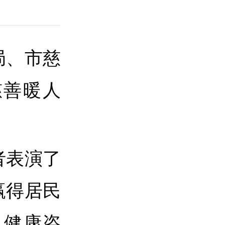
局、市慈
慈善暖人
者表演了
赢得居民
、健康咨