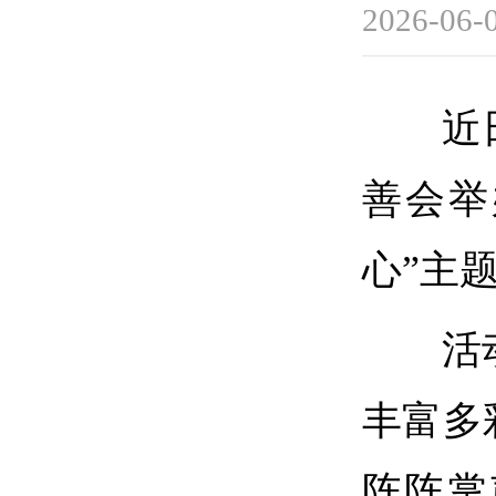
2026-06-
近
善会举
心”主
活
丰富多
阵阵掌