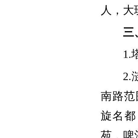
人，大
三
1
2
南路范
旋名都
苑，啤