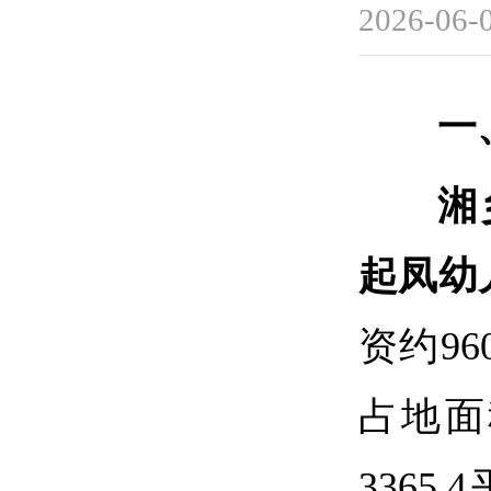
2026-06-
一
湘
起凤幼
资约9
占地面
3365