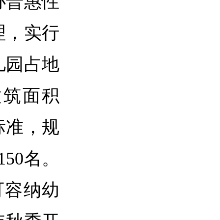
办普惠性
理，实行
儿园占地
、建筑面积
标准，规
50名。
可容纳幼