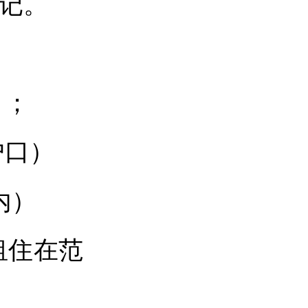
登记。
）；
户口）
内）
租住在范