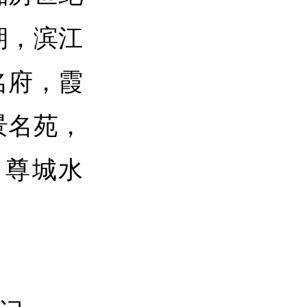
期，滨江
名府，霞
景名苑，
，尊城水