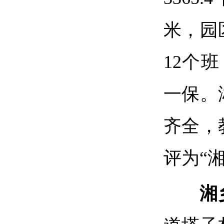
米，园
12个
一保。
齐全，
评为“
湘