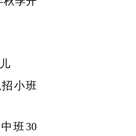
年秋季开
龄幼儿
拟招小班
中班30