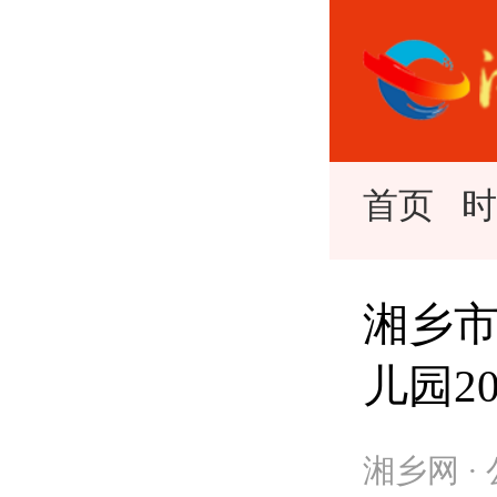
首页
湘乡
儿园2
湘乡网 ·