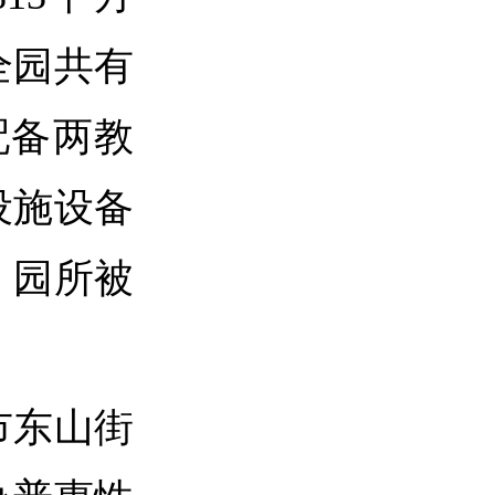
全园共有
配备两教
设施设备
，园所被
。
市东山街