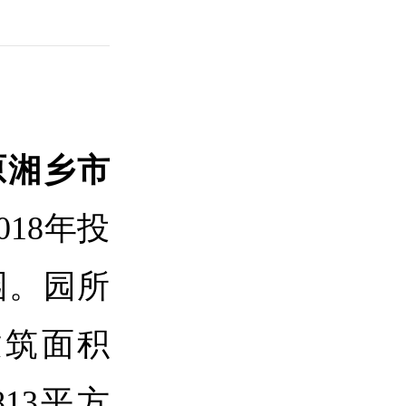
原湘乡市
18年投
园。园所
建筑面积
813平方