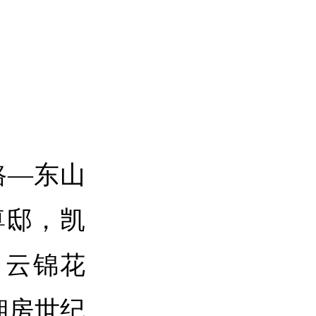
路—东山
尊邸，凯
，云锦花
湘房世纪