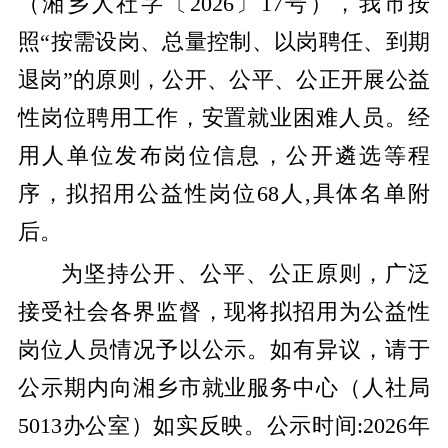
（湘乡人社字〔2026〕17号），我市按
照“按需设岗、总量控制、以岗聘任、到期
退岗”的原则，公开、公平、公正开展公益
性岗位聘用工作，安置就业困难人员
。
经
用人单位发布岗位信息，公开遴选等程
序，拟招用公益性岗位68人,具体名单附
后。
为坚持公开、公平、公正原则，广泛
接受社会各界监督，现将
拟招用
为
公益性
岗位人员情况予以
公示。如有异议，请于
公示期内向
湘乡市就业服务中心（人社局
5013
办公室
）
如实反映。公示时间:202
6
年